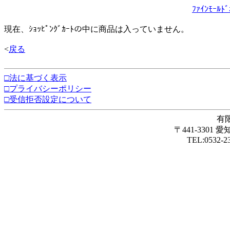
ﾌｧｲﾝﾓｰﾙ
現在、ｼｮｯﾋﾟﾝｸﾞｶｰﾄの中に商品は入っていません。
<
戻る
□法に基づく表示
□プライバシーポリシー
□受信拒否設定について
有限
〒441-3301
TEL:0532-23